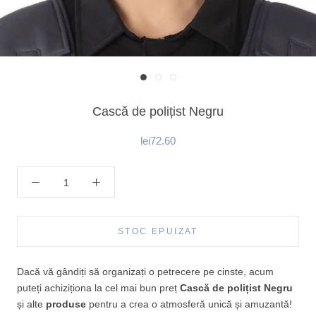
Cască de polițist Negru
lei72.60
STOC EPUIZAT
Dacă vă gândiți să organizați o petrecere pe cinste, acum
puteți achiziționa la cel mai bun preț
Cască de polițist Negru
și alte
produse
pentru a crea o atmosferă unică și amuzantă!