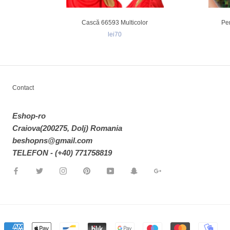
Cască 66593 Multicolor
Pe
lei70
Contact
Eshop-ro
Craiova(200275, Dolj) Romania
beshopns@gmail.com
TELEFON - (+40) 771758819