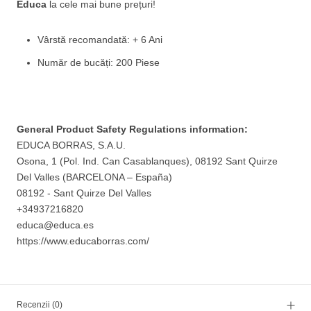
Educa
la cele mai bune prețuri!
Vârstă recomandată: + 6 Ani
Număr de bucăți: 200 Piese
General Product Safety Regulations information:
EDUCA BORRAS, S.A.U.
Osona, 1 (Pol. Ind. Can Casablanques), 08192 Sant Quirze
Del Valles (BARCELONA – España)
08192 - Sant Quirze Del Valles
+34937216820
educa@educa.es
https://www.educaborras.com/
Recenzii
(0)