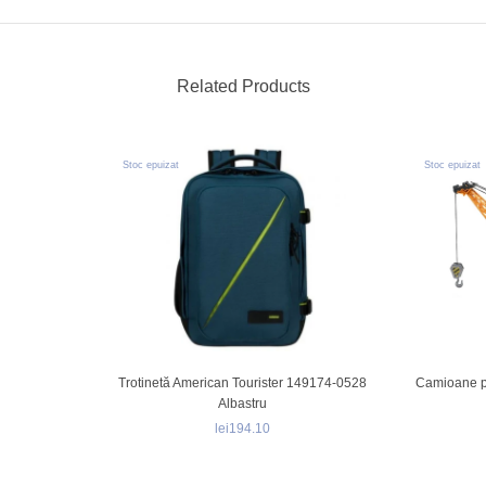
Related Products
Stoc epuizat
Stoc epuizat
Trotinetă American Tourister 149174-0528
Camioane pe
Albastru
lei194.10