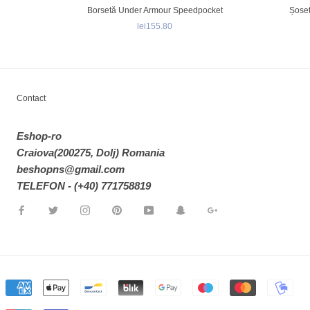
Borsetă Under Armour Speedpocket
Șoset
lei155.80
Contact
Eshop-ro
Craiova(200275, Dolj) Romania
beshopns@gmail.com
TELEFON - (+40) 771758819