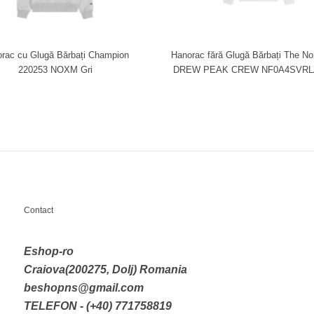
rac cu Glugă Bărbați Champion
Hanorac fără Glugă Bărbați The No
220253 NOXM Gri
DREW PEAK CREW NF0A4SVRLA
Contact
Eshop-ro
Craiova(200275, Dolj) Romania
beshopns@gmail.com
TELEFON - (+40) 771758819