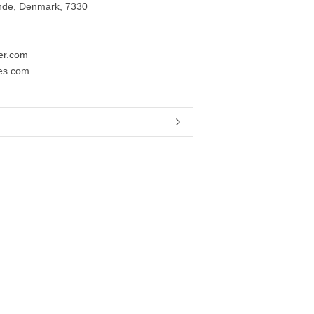
ande, Denmark, 7330
er.com
nes.com
e