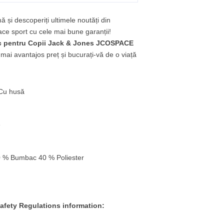
ă și descoperiți ultimele noutăți din
ce sport cu cele mai bune garanții!
 pentru Copii Jack & Jones JCOSPACE
 mai avantajos preț și bucurați-vă de o viață
 Cu husă
e
0 % Bumbac 40 % Poliester
afety Regulations information: