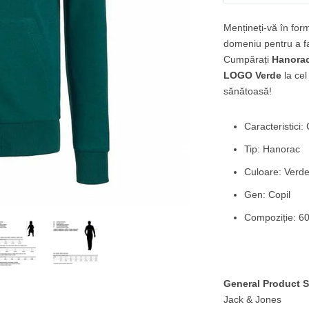
Mențineți-vă în form
domeniu pentru a fa
Cumpărați
Hanorac
LOGO Verde
la cel
sănătoasă!
Caracteristici:
Tip: Hanorac
Culoare: Verd
Gen: Copil
Compoziție: 6
General Product S
Jack & Jones