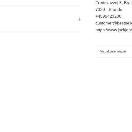
Fredskovvej 5, Br
7330 - Brande
+4599423200
customer@bestsell
https://www.jackjo
Informații suplimentar
Vizualizare imagini