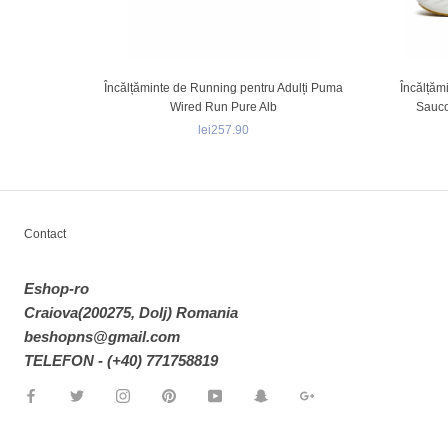
Încălțăminte de Running pentru Adulți Puma
Încălțăm
Wired Run Pure Alb
Sauco
lei257.90
Contact
Eshop-ro
Craiova(200275, Dolj) Romania
beshopns@gmail.com
TELEFON - (+40) 771758819