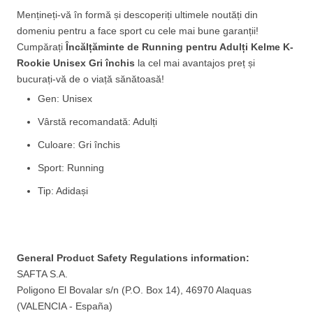
Mențineți-vă în formă și descoperiți ultimele noutăți din
domeniu pentru a face sport cu cele mai bune garanții!
Cumpărați
Încălțăminte de Running pentru Adulți Kelme K-
Rookie Unisex Gri închis
la cel mai avantajos preț și
bucurați-vă de o viață sănătoasă!
Gen: Unisex
Vârstă recomandată: Adulți
Culoare: Gri închis
Sport: Running
Tip: Adidași
General Product Safety Regulations information:
SAFTA S.A.
Poligono El Bovalar s/n (P.O. Box 14), 46970 Alaquas
(VALENCIA - España)